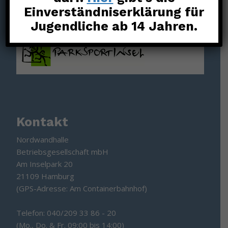
Einverständniserklärung für
Jugendliche ab 14 Jahren.
Kontakt
Nordwandhalle
Betriebsgesellschaft mbH
Am Inselpark 20
21109 Hamburg
(GPS-Adresse: Am Containerbahnhof)
Telefon: 040/209 33 86 - 20
(Mo., Do. & Fr. 09:00 bis 14:00)