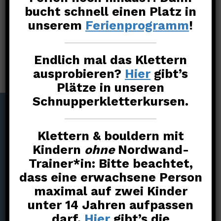
bucht schnell einen Platz in
Lass Dich ausbilden
Petzl
Routenbau
Scarpa
unserem
Ferienprogramm
!
Sicher Sichern
Sicherungsgeräte
Testevent
Video
Wettkampf
Endlich mal das Klettern
ausprobieren?
Hier
gibt’s
Plätze in unseren
Schnupperkletterkursen.
Freunde
Klettern & bouldern mit
Kindern
ohne
Nordwand-
Trainer*in: Bitte beachtet,
dass eine erwachsene Person
maximal auf zwei Kinder
unter 14 Jahren aufpassen
darf.
Hier
gibt’s die