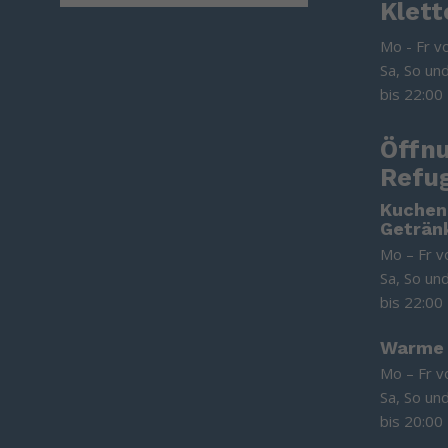
Klett
Mo - Fr v
Sa, So un
bis 22:00
Öffn
Refu
Kuchen
Geträn
Mo – Fr v
Sa, So un
bis 22:00
Warme
Mo – Fr v
Sa, So un
bis 20:00