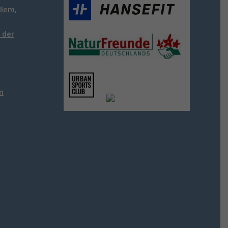
llem,
 der
m