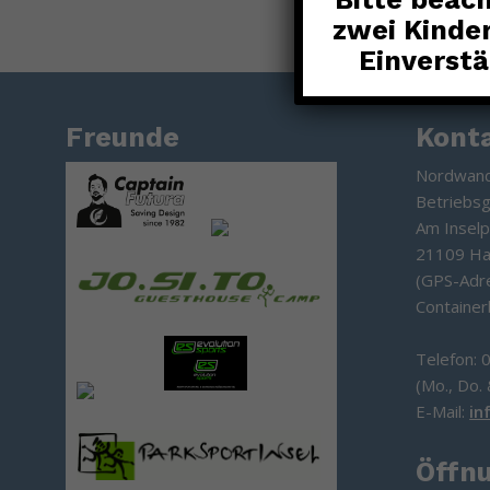
zwei Kinde
Einverstä
Freunde
Kont
Nordwand
Betriebs
Am Inselp
21109 H
(GPS-Adr
Container
Telefon: 
(Mo., Do. 
E-Mail:
in
Öffn