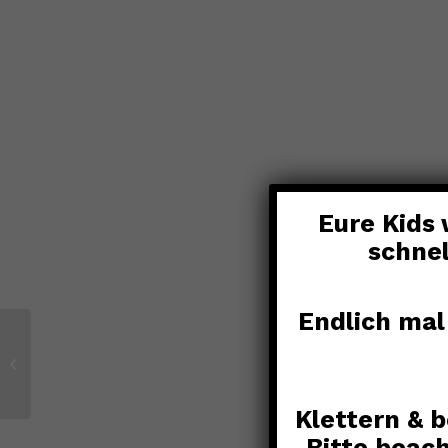
Eure Kids 
schnel
Endlich mal
Greenplanet Energy
Kletterchallange
Klettern & 
Bitte beac