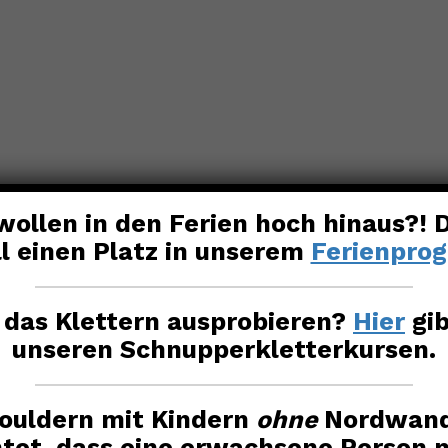
wollen in den Ferien hoch hinaus?!
l einen Platz in unserem
Ferienpro
 das Klettern ausprobieren?
Hier
gib
unseren Schnupperkletterkursen.
bouldern mit Kindern
ohne
Nordwand
htet, dass eine erwachsene Person 