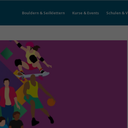
Bouldern & Seilklettern
Kurse & Events
Schulen & V