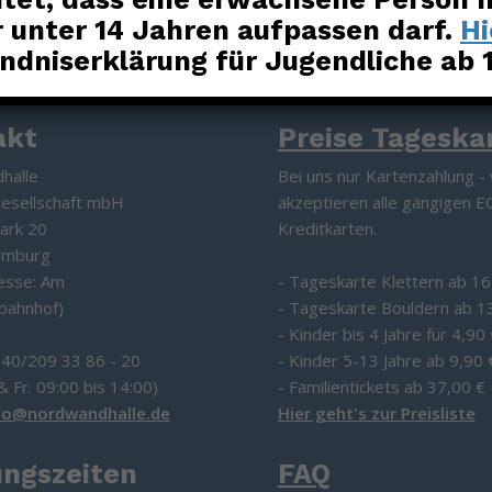
r unter 14 Jahren aufpassen darf.
Hi
ndniserklärung für Jugendliche ab 
akt
Preise Tageska
halle
Bei uns nur Kartenzahlung - 
gesellschaft mbH
akzeptieren alle gängigen E
ark 20
Kreditkarten.
amburg
esse: Am
- Tageskarte Klettern ab 16
bahnhof)
- Tageskarte Bouldern ab 1
- Kinder bis 4 Jahre für 4,90
040/209 33 86 - 20
- Kinder 5-13 Jahre ab 9,90 
& Fr. 09:00 bis 14:00)
- Familientickets ab 37,00 €
fo@nordwandhalle.de
Hier geht's zur Preisliste
ungszeiten
FAQ