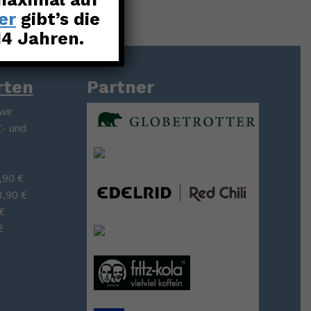
er
gibt’s die
14 Jahren.
rten
Partner
wir
C- und
,90 €
3,90 €
 €
€